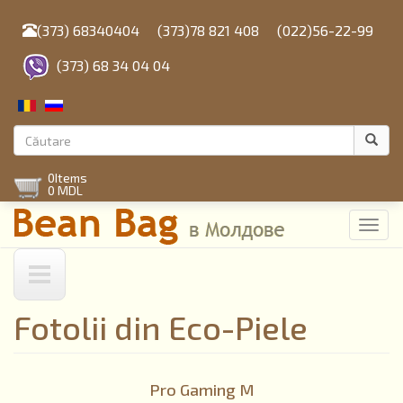
Mergi
la
(373) 68340404
(373)78 821 408
(022)56-22-99
conţinutul
principal
(373) 68 34 04 04
Formular
de
Căutare
0
Items
căutare
0 MDL
Toggl
navig
Fotolii din Eco-Piele
Pro Gaming M