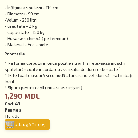
- Înălțimea spetezii - 110 cm
- Diametru- 90 cm
-Volum - 250 litri
- Greutate - 2 kg
- Capacitate - 150 kg
- Husa se schimbă ( pe fermoar )
- Material - Eco - piele
Prioritățile :
* I-a forma corpului in orice pozitia nu ar fi si relexează mușchii
spatelui ( scoate încordarea , senzația de durere de spate )
* Este foarte ușoară și comodă atunci cind veți dori să-i schimbați
locul
* Sigură pentru copii ( nu are ascuțișuri )
1,290 MDL
Cod:
43
Размер:
110 x 90
adaugă în coş