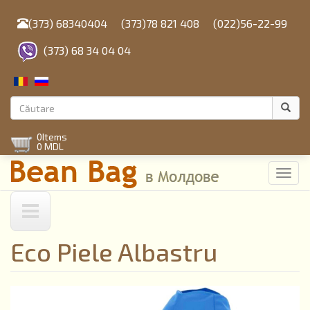
Mergi
la
(373) 68340404
(373)78 821 408
(022)56-22-99
conţinutul
principal
(373) 68 34 04 04
Formular
de
Căutare
0
Items
căutare
0 MDL
Toggl
navig
Eco Piele Albastru