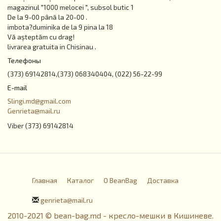
magazinul "1000 melocei ", subsol butic 1
De la 9-00 până la 20-00 .
imbota?duminika de la 9 pina la 18
Vă așteptăm cu drag!
livrarea gratuita in Chisinau .
Телефоны
(373) 69142814,(373) 068340404, (022) 56-22-99
E-mail
Slingi.md@gmail.com
Genrieta@mail.ru
Viber (373) 69142814
Главная
Каталог
О BeanBag
Доставка
genrieta@mail.ru
2010-2021 © bean-bag.md - кресло-мешки в Кишиневе.