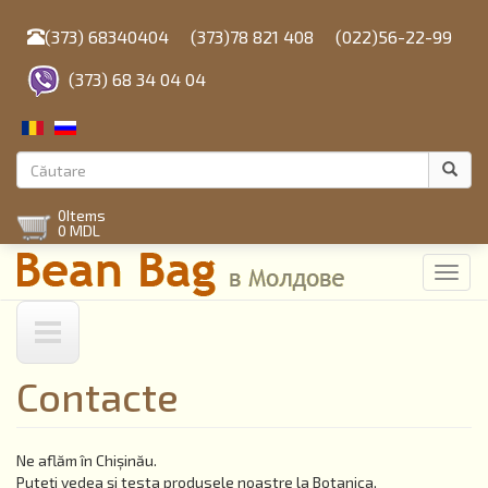
Mergi
la
(373) 68340404
(373)78 821 408
(022)56-22-99
conţinutul
principal
(373) 68 34 04 04
Formular
de
Căutare
0
Items
căutare
0 MDL
Toggl
navig
Contacte
Ne aflăm în Chișinău.
Puteți vedea și testa produsele noastre la Botanica,