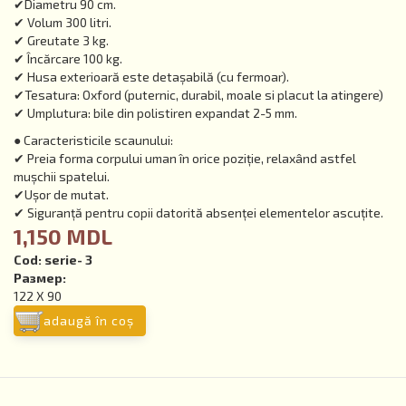
✔Diametru 90 cm.
✔ Volum 300 litri.
✔ Greutate 3 kg.
✔ Încărcare 100 kg.
✔ Husa exterioară este detașabilă (cu fermoar).
✔Tesatura: Oxford (puternic, durabil, moale si placut la atingere)
✔ Umplutura: bile din polistiren expandat 2-5 mm.
● Caracteristicile scaunului:
✔ Preia forma corpului uman în orice poziție, relaxând astfel
mușchii spatelui.
✔Ușor de mutat.
✔ Siguranță pentru copii datorită absenței elementelor ascuțite.
1,150 MDL
Cod:
serie- 3
Размер:
122 Х 90
adaugă în coş