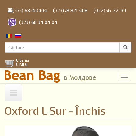
Mergi
la
(373) 68340404
(373)78 821 408
(022)56-22-99
conţinutul
principal
(373) 68 34 04 04
Formular
de
Căutare
0
Items
căutare
0 MDL
Toggl
navig
Oxford L Sur - Închis