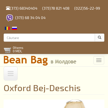
Mergi
la
(373) 68340404
(373)78 821 408
(022)56-22-99
conţinutul
principal
(373) 68 34 04 04
Formular
de
Căutare
0
Items
căutare
0 MDL
Toggl
navig
Oxford Bej-Deschis