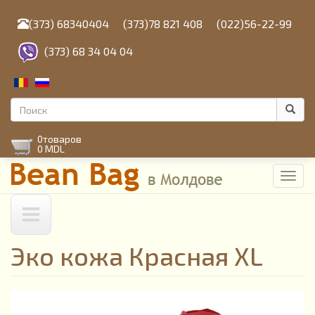
Перейти
к
(373) 68340404
(373)78 821 408
(022)56-22-99
основному
содержанию
(373) 68 34 04 04
Форма
поиска
Поиск
0
товаров
0 MDL
Toggl
navig
Эко кожа Красная XL