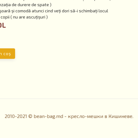
nzația de durere de spate )
șoară și comodă atunci cind veți dori să-i schimbați locul
copii ( nu are ascuțișuri )
DL
n coş
2010-2021 © bean-bag.md - кресло-мешки в Кишиневе.