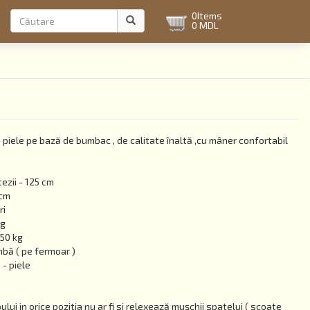
Formular
0
Items
0 MDL
de
Căutare
căutare
- piele pe bază de bumbac , de calitate înaltă ,cu mâner confortabil
ezii - 125 cm
 cm
ri
kg
150 kg
bă ( pe fermoar )
 - piele
ului in orice pozitia nu ar fi si relexează mușchii spatelui ( scoate