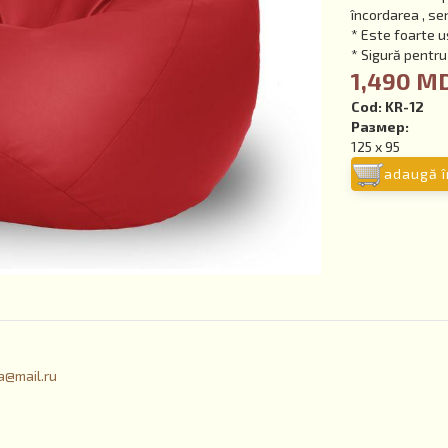
încordarea , se
* Este foarte u
* Sigură pentru 
1,490 M
Cod:
KR-12
Размер:
125 x 95
adaugă î
a@mail.ru