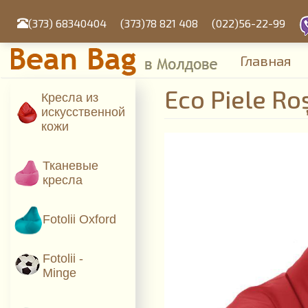
Mergi
la
(373) 68340404
(373)78 821 408
(022)56-22-99
conţinutul
principal
Главная
Eco Piele Ro
Кресла из
искусcтвенной
кожи
Тканевые
кресла
Fotolii Oxford
Fotolii -
Minge