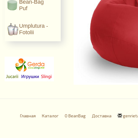
Bean-Bag
Puf
Umplutura -
Fotolii
Главная
Каталог
О BeanBag
Доставка
genriet