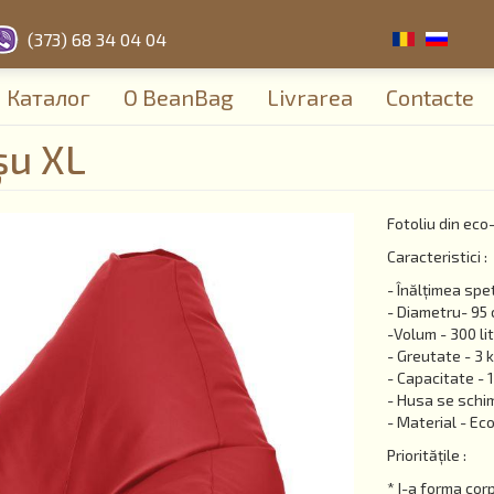
(373) 68 34 04 04
Каталог
О BeanBag
Livrarea
Contacte
șu XL
Fotoliu din eco
Caracteristici :
- Înălțimea spet
- Diametru- 95
-Volum - 300 lit
- Greutate - 3 
- Capacitate - 
- Husa se schim
- Material - Eco
Prioritățile :
* I-a forma corp