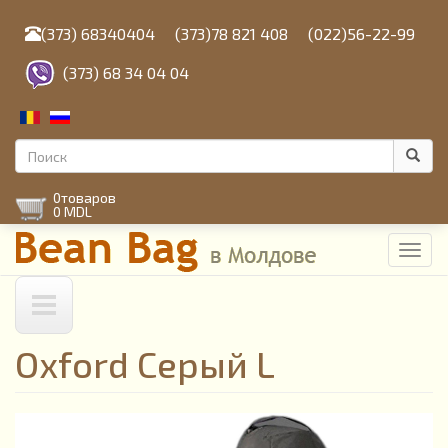
Перейти
к
(373) 68340404
(373)78 821 408
(022)56-22-99
основному
содержанию
(373) 68 34 04 04
Форма
поиска
Поиск
0
товаров
0 MDL
Toggl
navig
Oxford Серый L