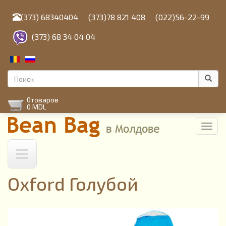
Перейти
к
(373) 68340404
(373)78 821 408
(022)56-22-99
основному
содержанию
(373) 68 34 04 04
Форма
поиска
Поиск
0
товаров
0 MDL
Toggl
navig
Oxford Голубой