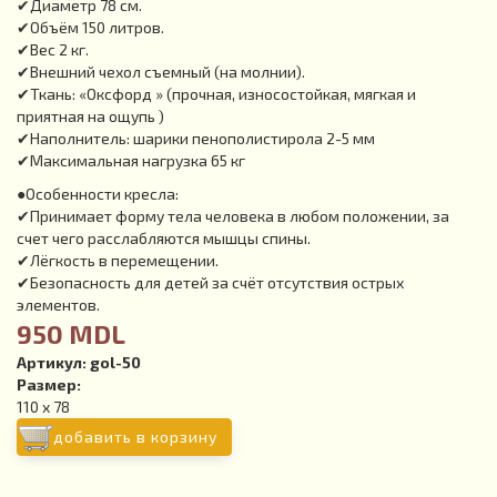
✔Диаметр 78 см.
✔Объём 150 литров.
✔Вес 2 кг.
✔Внешний чехол съемный (на молнии).
✔Ткань: «Оксфорд » (прочная, износостойкая, мягкая и
приятная на ощупь )
✔Наполнитель: шарики пенополистирола 2-5 мм
✔Максимальная нагрузка 65 кг
●Особенности кресла:
✔Принимает форму тела человека в любом положении, за
счет чего расслабляются мышцы спины.
✔Лёгкость в перемещении.
✔Безопасность для детей за счёт отсутствия острых
элементов.
950 MDL
Артикул:
gol-50
Размер:
110 х 78
добавить в корзину