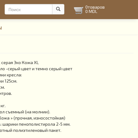
Форма
0
товаров
0 MDL
поиска
Поиск
ы
серая Эко Кожа XL
ло -серый цвет и темно серый цвет
ки кресла:
и 125см.
см.
итров.
кг.
л съемный (на молнии).
Кожа » (прочная, износостойкая)
 шарики пенополистирола 2-5 мм.
отный полиэтиленовый пакет.