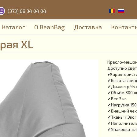
(373) 68 34 04 04
Каталог
О BeanBag
Доставка
Контакт
рая XL
Кресло-мешок 
Доступно свет
●Характеристи
✔Высота спинк
✔Диаметр 95 
✔Объём 300 л
✔Вес 3 кг.
✔Нагрузка 150 
✔Внешний чехо
✔Ткань: « Эко 
✔Наполнитель:
✔Упаковка-пл