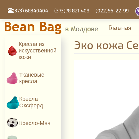
Перейти
к
(373) 68340404
(373)78 821 408
(022)56-22-99
основному
содержанию
Главная
Эко кожа Се
Кресла из
искусcтвенной
кожи
Тканевые
кресла
Кресла
Оксфорд
Кресло-Мяч