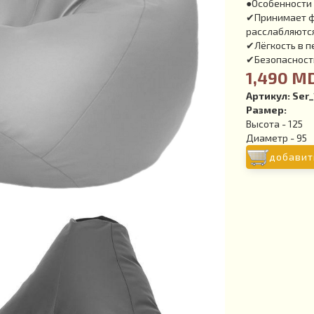
●Особенности 
✔Принимает фо
расслабляютс
✔Лёгкость в 
✔Безопасность
1,490 M
Артикул:
Ser_
Размер:
Высота - 125
Диаметр - 95
добавит