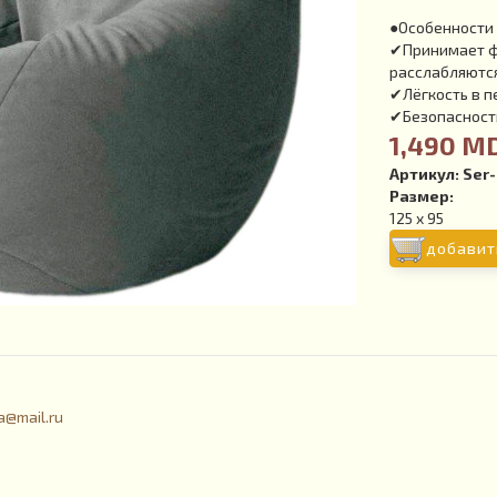
●Особенности 
✔Принимает фо
расслабляютс
✔Лёгкость в 
✔Безопасность
1,490 M
Артикул:
Ser-
Размер:
125 x 95
добавит
a@mail.ru