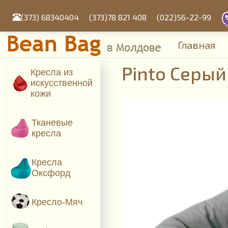
Перейти
к
(373) 68340404
(373)78 821 408
(022)56-22-99
основному
содержанию
Главная
Pinto Серый
Кресла из
искусcтвенной
кожи
Тканевые
кресла
Кресла
Оксфорд
Кресло-Мяч