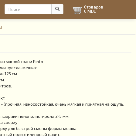
Форма
0
товаров
0 MDL
поиска
Поиск
ы
из мягкой ткани Pinto
ики кресла-мешка:
и 125 см.
см.
итров.
кг.
 » (прочная, износостойкая, очень мягкая и приятная на ощупь,
 шарики пенополистирола 2-5 мм.
а сверху
рху для быстрой смены формы мешка
отный полиэтиленовый пакет.