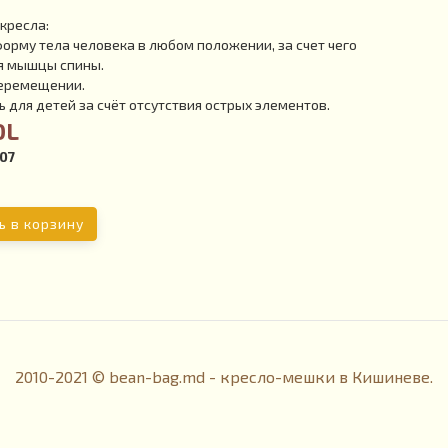
кресла:
рму тела человека в любом положении, за счет чего
я мышцы спины.
перемещении.
 для детей за счёт отсутствия острых элементов.
DL
07
ь в корзину
2010-2021 © bean-bag.md - кресло-мешки в Кишиневе.