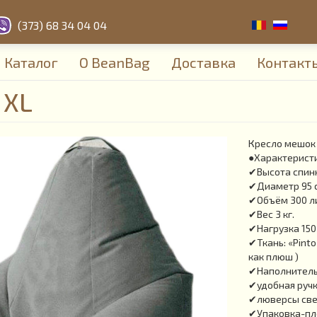
(373) 68 34 04 04
Каталог
О BeanBag
Доставка
Контакт
 XL
Кресло мешок 
●Характерист
✔Высота спинк
✔Диаметр 95 
✔Объём 300 л
✔Вес 3 кг.
✔Нагрузка 150 
✔Ткань: «Pinto
как плюш )
✔Наполнитель:
✔удобная ручк
✔люверсы све
✔Упаковка-пл