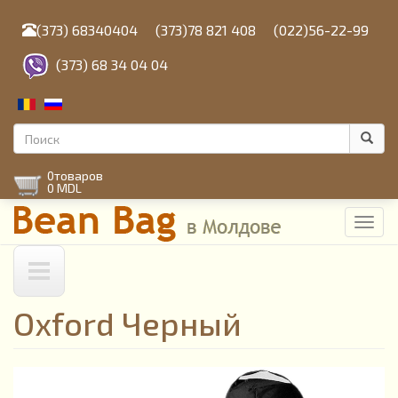
Перейти
к
(373) 68340404
(373)78 821 408
(022)56-22-99
основному
содержанию
(373) 68 34 04 04
Форма
поиска
Поиск
0
товаров
0 MDL
Toggl
navig
Oxford Черный