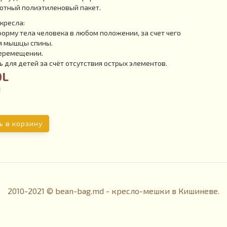
отный полиэтиленовый пакет.
кресла:
рму тела человека в любом положении, за счет чего
я мышцы спины.
перемещении.
 для детей за счёт отсутствия острых элементов.
DL
1
ь в корзину
2010-2021 © bean-bag.md - кресло-мешки в Кишиневе.