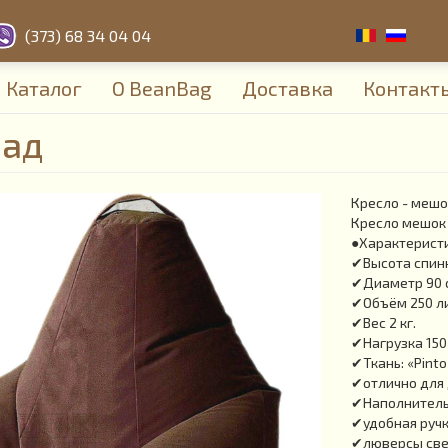
(373) 68 34 04 04
Каталог
О BeanBag
Доставка
Контакт
лад
Кресло - мешо
Кресло мешок 
●Характерист
✔Высота спинк
✔Диаметр 90 
✔Объём 250 л
✔Вес 2 кг.
✔Нагрузка 150 
✔Ткань: «Pinto
✔отлично для
✔Наполнитель:
✔удобная ручк
✔люверсы све