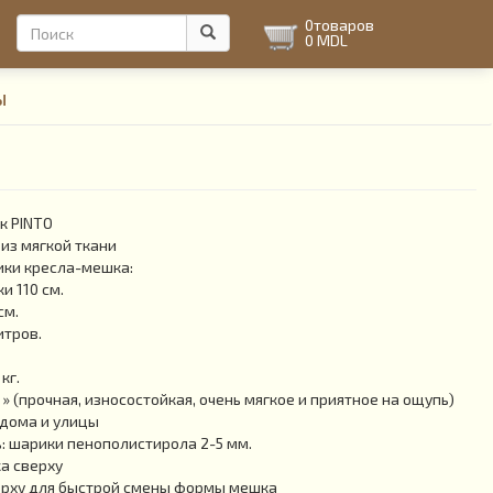
Форма
0
товаров
0 MDL
поиска
Поиск
ы
к PINTO
из мягкой ткани
ики кресла-мешка:
и 110 см.
см.
итров.
кг.
 » (прочная, износостойкая, очень мягкое и приятное на ощупь)
 дома и улицы
 шарики пенополистирола 2-5 мм.
а сверху
рху для быстрой смены формы мешка