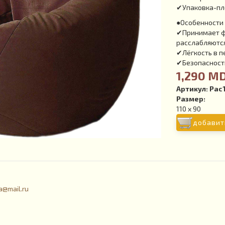
✔Упаковка-пл
●Особенности 
✔Принимает фо
расслабляютс
✔Лёгкость в 
✔Безопасность
1,290 M
Артикул:
Pac
Размер:
110 x 90
добавит
a@mail.ru