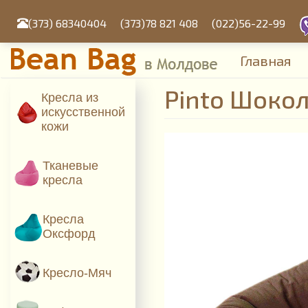
Перейти
к
(373) 68340404
(373)78 821 408
(022)56-22-99
основному
содержанию
Главная
Pinto Шоко
Кресла из
искусcтвенной
кожи
Тканевые
кресла
Кресла
Оксфорд
Кресло-Мяч