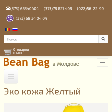
Перейти
к
(373) 68340404
(373)78 821 408
(022)56-22-99
основному
содержанию
(373) 68 34 04 04
Форма
поиска
Поиск
0
товаров
0 MDL
Toggl
navig
Эко кожа Желтый