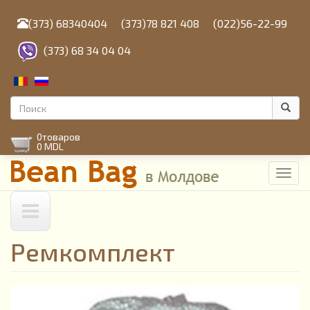
Перейти
к
(373) 68340404
(373)78 821 408
(022)56-22-99
основному
содержанию
(373) 68 34 04 04
Форма
поиска
Поиск
0
товаров
0 MDL
Toggl
navig
Ремкомплект