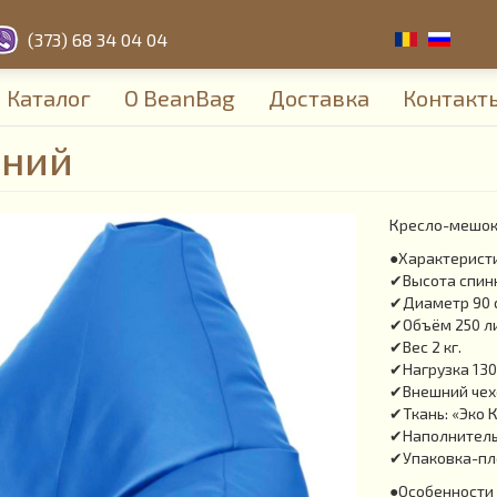
(373) 68 34 04 04
Каталог
О BeanBag
Доставка
Контакт
иний
Кресло-мешок 
●Характерист
✔Высота спинк
✔Диаметр 90 
✔Объём 250 л
✔Вес 2 кг.
✔Нагрузка 130 
✔Внешний чехо
✔Ткань: «Эко 
✔Наполнитель:
✔Упаковка-пл
●Особенности 