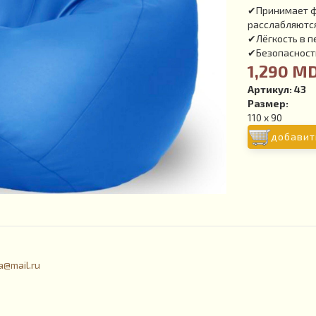
✔Принимает фо
расслабляютс
✔Лёгкость в 
✔Безопасность
1,290 M
Артикул:
43
Размер:
110 x 90
добавит
a@mail.ru