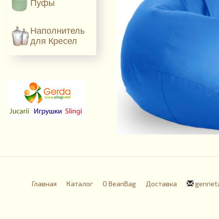
Пуфы
Наполнитель
для Кресел
Главная
Каталог
О BeanBag
Доставка
genriet