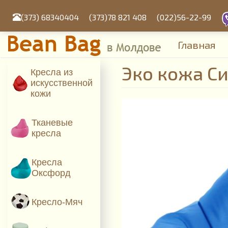
Перейти
к
(373) 68340404
(373)78 821 408
(022)56-22-99
основному
содержанию
Главная
Эко кожа С
Кресла из
искусcтвенной
кожи
Тканевые
кресла
Кресла
Оксфорд
Кресло-Мяч