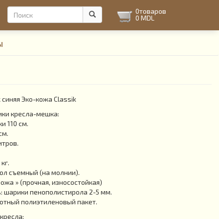
Форма
0
товаров
0 MDL
поиска
Поиск
ы
синяя Эко-кожа Classik
ики кресла-мешка:
и 110 см.
см.
итров.
кг.
л съемный (на молнии).
Кожа » (прочная, износостойкая)
 шарики пенополистирола 2-5 мм.
отный полиэтиленовый пакет.
кресла: