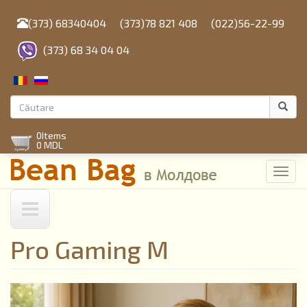
Mergi
la
(373) 68340404
(373)78 821 408
(022)56-22-99
conţinutul
principal
(373) 68 34 04 04
Formular
de
Căutare
0
Items
căutare
0 MDL
Toggl
navig
Pro Gaming M