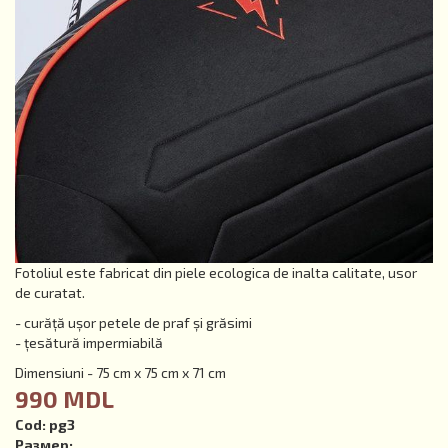
Fotoliul este fabricat din piele ecologica de inalta calitate, usor
de curatat.
- curăță ușor petele de praf și grăsimi
- țesătură impermiabilă
Dimensiuni - 75 cm x 75 cm x 71 cm
990 MDL
Cod:
pg3
Размер: