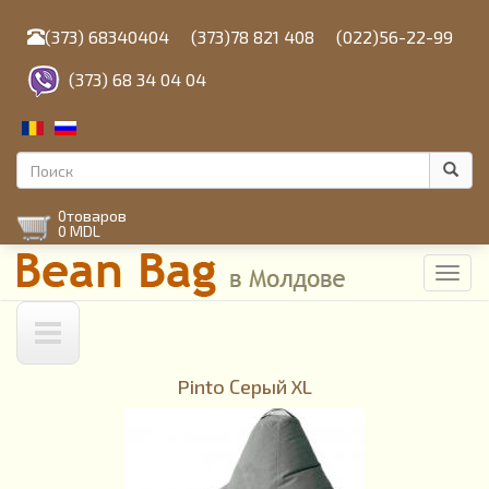
Перейти
к
(373) 68340404
(373)78 821 408
(022)56-22-99
основному
содержанию
(373) 68 34 04 04
Форма
поиска
Поиск
0
товаров
0 MDL
Toggl
navig
Pinto Серый XL